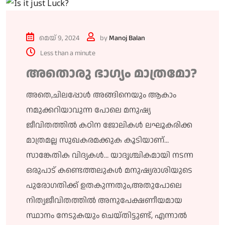
മെയ്‌ 9, 2024
by
Manoj Balan
Less than a minute
അതൊരു ഭാഗ്യം മാത്രമോ?
അതെ,ചിലപ്പോൾ അങ്ങിനെയും ആകാം
നമുക്കറിയാവുന്ന പോലെ മനുഷ്യ
ജീവിതത്തിൽ കഠിന ജോലികൾ ലഘൂകരിക്ക
മാത്രമല്ല സുഖകരമക്കുക കൂടിയാണ്…
സാങ്കേതിക വിദ്യകൾ… യാദൃശ്ചികമായി നടന്ന
ഒരുപാട് കണ്ടെത്തലുകൾ മനുഷ്യരാശിയുടെ
പുരോഗതിക്ക് ഉതകുന്നതും,അതുപോലെ
നിത്യജീവിതത്തിൽ അനുപേക്ഷണീയമായ
സ്ഥാനം നേടുകയും ചെയ്തിട്ടുണ്ട്, എന്നാൽ