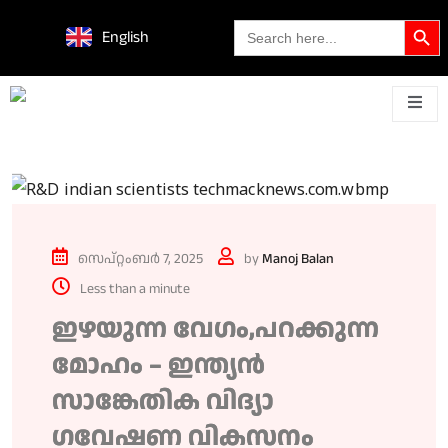
Search Butto
Search
English
for:
പുതിയ
ശാസ്ത്ര
സാങ്കേതിക
ഗാഡ്‌ജെറ്റുകളും
മൊബൈൽ
സാങ്കേ
കിംവദന്തികൾ
ധരിക്കാവുന്നവയും
ലോഞ്ച്
കണ്ടുപി
സെപ്റ്റംബർ 7, 2025
by
Manoj Balan
Less than a minute
ഇഴയുന്ന വേഗം,പറക്കുന്ന
മോഹം – ഇന്ത്യൻ
സാങ്കേതിക വിദ്യാ
ഗവേഷണ വികസനം