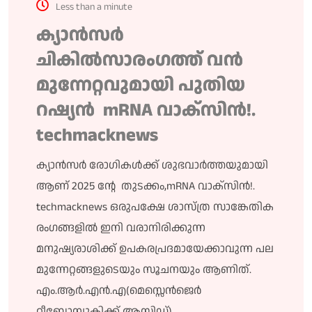
Less than a minute
ക്യാൻസർ
ചികിൽസാരംഗത്ത് വൻ
മുന്നേറ്റവുമായി പുതിയ
റഷ്യൻ mRNA വാക്സിൻ!.
techmacknews
ക്യാൻസർ രോഗികൾക്ക് ശുഭവാർത്തയുമായി
ആണ് 2025 ന്റേ തുടക്കം,mRNA വാക്സിൻ!.
techmacknews ഒരുപക്ഷേ ശാസ്ത്ര സാങ്കേതിക
രംഗങ്ങളിൽ ഇനി വരാനിരിക്കുന്ന
മനുഷ്യരാശിക്ക് ഉപകരപ്രദമായേക്കാവുന്ന പല
മുന്നേറ്റങ്ങളുടെയും സൂചനയും ആണിത്.
എം.ആർ.എൻ.എ(മെസ്സെൻജെർ
റീബോന്യൂക്ലിക്ക് ആസിഡ്)