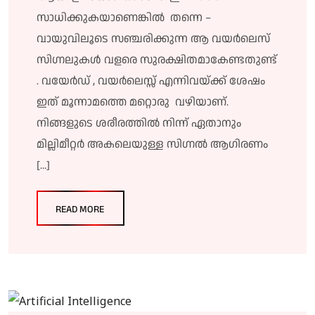
സാധിക്കുകയാണെങ്കിൽ തന്നെ –
വായുവിലൂടെ സഞ്ചരിക്കുന്ന ആ വയർലെസ്
സിഗ്നലുകൾ വളരെ സുരക്ഷിതമാകേണ്ടതുണ്ട്
. വയേർഡ് , വയർലെസ്സ് എന്നിവയ്ക്ക് ശേഷം
ഇത് മൂന്നാമത്തെ മറ്റൊരു വഴിയാണ്.
നിങ്ങളുടെ ശരീരത്തിൽ നിന്ന് ഏതാനും
മില്ലിമീറ്റർ അകലെയുള്ള സിഗ്നൽ ആഗിരണം
[…]
READ MORE