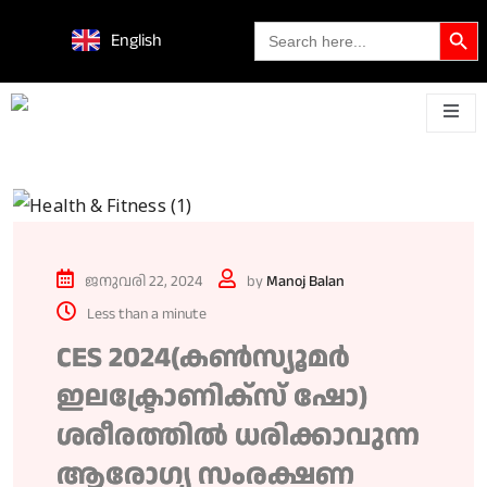
Search Butto
Search
English
for:
പുതിയ
ശാസ്ത്ര
സാങ്കേതിക
ഗാഡ്‌ജെറ്റുകളും
മൊബൈൽ
സാങ്കേ
കിംവദന്തികൾ
ധരിക്കാവുന്നവയും
ലോഞ്ച്
കണ്ടുപി
ജനുവരി 22, 2024
by
Manoj Balan
Less than a minute
CES 2024(കൺസ്യൂമർ
ഇലക്ട്രോണിക്സ് ഷോ)
ശരീരത്തിൽ ധരിക്കാവുന്ന
ആരോഗ്യ സംരക്ഷണ